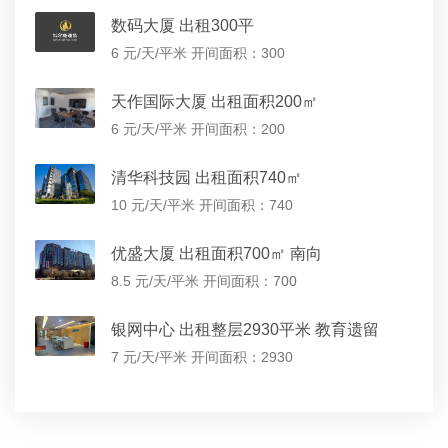
数码大厦 出租300平
6 元/天/平米
开间面积：300
天作国际大厦 出租面积200㎡
6 元/天/平米
开间面积：200
清华科技园 出租面积740㎡
10 元/天/平米
开间面积：740
优盛大厦 出租面积700㎡ 南向
8.5 元/天/平米
开间面积：700
银网中心 出租整层2930平米 教育遗留
7 元/天/平米
开间面积：2930