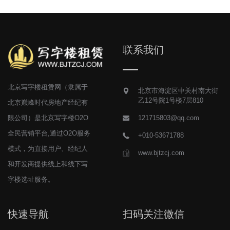
联系我们
北京写字楼租赁网（隶属于
北京市海淀区中关村南大街
乙12号院1号楼7层810
北京巅峰时代房地产经纪有
限公司）是北京写字楼O2O
121715803@qq.com
全民营销平台,通过O2O服务
+010-53671788
模式，为直接用户、经纪人
www.bjtzcj.com
和开发商提供线上和线下写
字楼选址服务。
快速导航
扫码关注微信