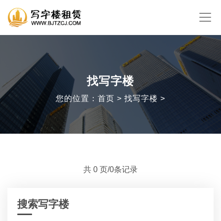
找写字楼
您的位置：首页 > 找写字楼 >
共 0 页/0条记录
搜索写字楼