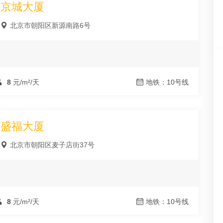
京城大厦
北京市朝阳区新源南路6号
8
元/m²/天
地铁：10号线
盛福大厦
北京市朝阳区麦子店街37号
8
元/m²/天
地铁：10号线