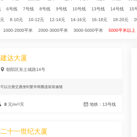
线
6号线
7号线
8号线
9号线
10号线
13号线
14号线
15
8元
8-10元
10-12元
12-14元
14-16元
16-18元
18-20元
1000-2000平米
2000-3000平米
3000-5000平米
5000平米以上
建达大厦
朝阳区东土城路14号
以注册交通便利繁华商圈遗留装修随
8
元/m²/天
地铁：13号线
二十一世纪大厦