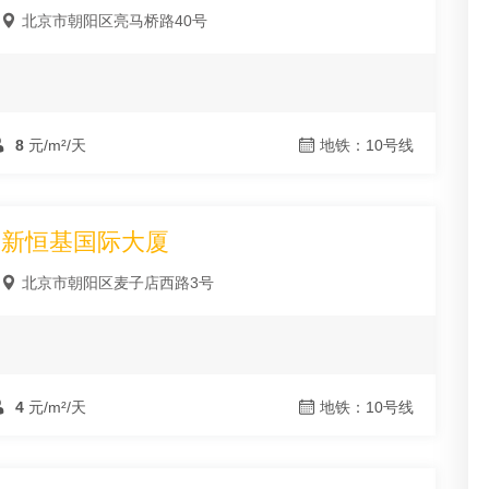
北京市朝阳区亮马桥路40号
8
元/m²/天
地铁：10号线
新恒基国际大厦
北京市朝阳区麦子店西路3号
4
元/m²/天
地铁：10号线