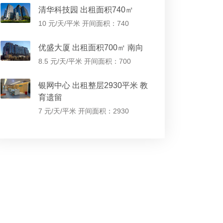
清华科技园 出租面积740㎡
10 元/天/平米
开间面积：740
优盛大厦 出租面积700㎡ 南向
8.5 元/天/平米
开间面积：700
银网中心 出租整层2930平米 教
育遗留
7 元/天/平米
开间面积：2930