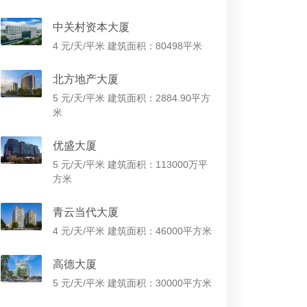
中关村资本大厦
4 元/天/平米
建筑面积：80498平米
北方地产大厦
5 元/天/平米
建筑面积：2884.90平方
米
优盛大厦
5 元/天/平米
建筑面积：113000万平
方米
青云当代大厦
4 元/天/平米
建筑面积：46000平方米
高德大厦
5 元/天/平米
建筑面积：30000平方米