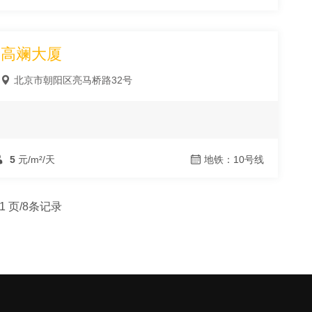
高斓大厦
北京市朝阳区亮马桥路32号
5
元/m²/天
地铁：10号线
 1 页/8条记录