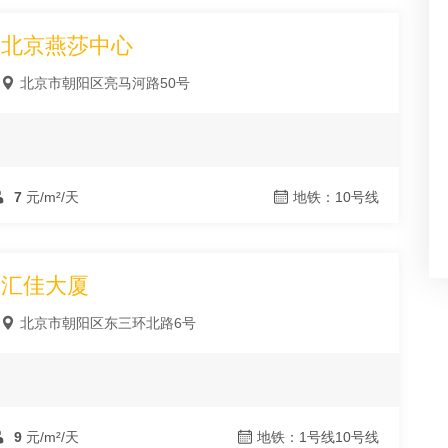
北京燕莎中心
北京市朝阳区亮马河路50号
7
元/m²/天
地铁：10号线
汇佳大厦
北京市朝阳区东三环北路6号
9
元/m²/天
地铁：1号线10号线