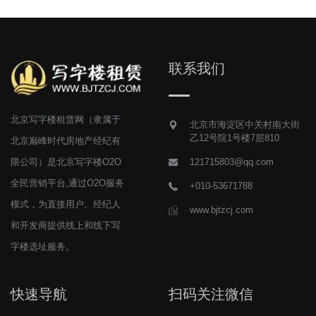
联系我们
北京写字楼租赁网（隶属于
北京市海淀区中关村南大街
乙12号院1号楼7层810
北京巅峰时代房地产经纪有
限公司）是北京写字楼O2O
121715803@qq.com
全民营销平台,通过O2O服务
+010-53671788
模式，为直接用户、经纪人
www.bjtzcj.com
和开发商提供线上和线下写
字楼选址服务。
快速导航
扫码关注微信