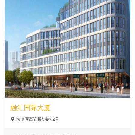
融汇国际大厦
海淀区高粱桥斜街42号