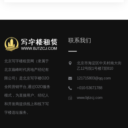
联系我们
北京写字楼租赁网（隶属于
北京市海淀区中关村南大街
乙12号院1号楼7层810
北京巅峰时代房地产经纪有
限公司）是北京写字楼O2O
121715803@qq.com
全民营销平台,通过O2O服务
+010-53671788
模式，为直接用户、经纪人
www.bjtzcj.com
和开发商提供线上和线下写
字楼选址服务。