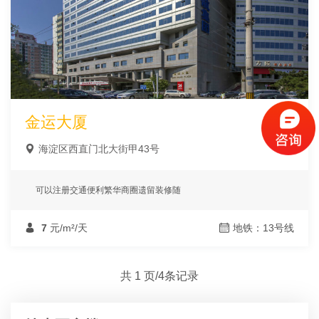
金运大厦
海淀区西直门北大街甲43号
可以注册交通便利繁华商圈遗留装修随
7
元/m²/天
地铁：13号线
共 1 页/4条记录