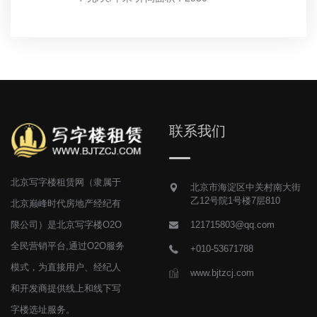
联系我们
北京写字楼租赁网（隶属于
北京市海淀区中关村南大街
乙12号院1号楼7层810
北京巅峰时代房地产经纪有
限公司）是北京写字楼O2O
121715803@qq.com
全民营销平台,通过O2O服务
+010-53671788
模式，为直接用户、经纪人
www.bjtzcj.com
和开发商提供线上和线下写
字楼选址服务。