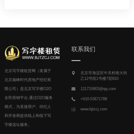
联系我们
北京写字楼租赁网（隶属于
北京市海淀区中关村南大街
乙12号院1号楼7层810
北京巅峰时代房地产经纪有
限公司）是北京写字楼O2O
121715803@qq.com
全民营销平台,通过O2O服务
+010-53671788
模式，为直接用户、经纪人
www.bjtzcj.com
和开发商提供线上和线下写
字楼选址服务。